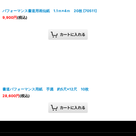
パフォーマンス書道用画仙紙 1.1ｍ×4ｍ 20枚
[
70511
]
9,900
円
(税込)
書道パフォーマンス用紙 手漉 約5尺×12尺 10枚
28,600
円
(税込)