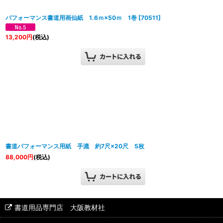
パフォーマンス書道用画仙紙 1.6ｍ×50ｍ 1巻
[
70511
]
13,200
円
(税込)
書道パフォーマンス用紙 手漉 約7尺×20尺 5枚
88,000
円
(税込)
書道用品専門店 大阪教材社