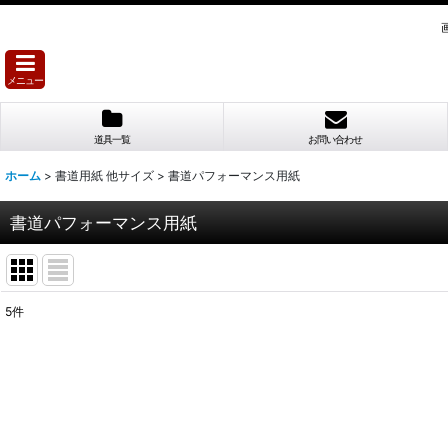
メニュー
道具一覧
お問い合わせ
ホーム
>
書道用紙 他サイズ
>
書道パフォーマンス用紙
書道パフォーマンス用紙
5
件
表示数
:
並び順
: