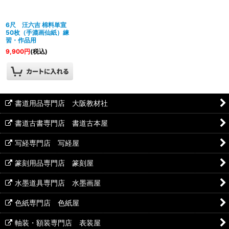
絞り込む
6尺 汪六吉 棉料単宣
50枚（手漉画仙紙）練
習・作品用
9,900
円
(税込)
書道用品専門店 大阪教材社
書道古書専門店 書道古本屋
写経専門店 写経屋
篆刻用品専門店 篆刻屋
水墨道具専門店 水墨画屋
色紙専門店 色紙屋
軸装・額装専門店 表装屋