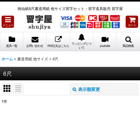
画仙紙6尺書道用紙 他サイズ習字セット・習字道具販売 習字屋
メニュー
カート
ラッピングにつ
道具一覧
お問い合わせ
FAX注文はこちら
youtube
商品検索
いて
ホーム
>
書道用紙 他サイズ
>
6尺
6尺
表示順変更
閉じる
1
件
表示数
:
並び順
: