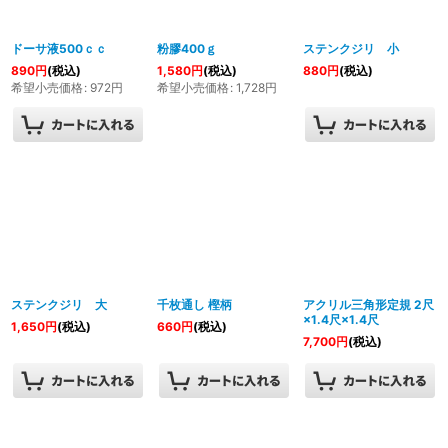
絞り込む
ドーサ液500ｃｃ
粉膠400ｇ
ステンクジリ 小
890
円
(税込)
1,580
円
(税込)
880
円
(税込)
希望小売価格
:
972
円
希望小売価格
:
1,728
円
ステンクジリ 大
千枚通し 樫柄
アクリル三角形定規 2尺
×1.4尺×1.4尺
1,650
円
(税込)
660
円
(税込)
7,700
円
(税込)