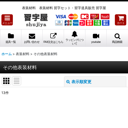
表装材料 表装材料 習字セット・習字道具販売 習字屋
メニュー
カート
ラッピングにつ
道具一覧
お問い合わせ
FAX注文はこちら
youtube
商品検索
いて
ホーム
>
表装材料
>
その他表装材料
その他表装材料
表示順変更
閉じる
13
件
表示数
:
並び順
: