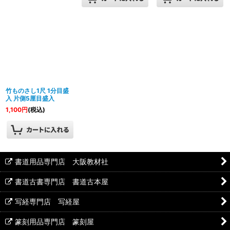
竹ものさし1尺 1分目盛
入 片側5厘目盛入
1,100
円
(税込)
書道用品専門店 大阪教材社
書道古書専門店 書道古本屋
写経専門店 写経屋
篆刻用品専門店 篆刻屋