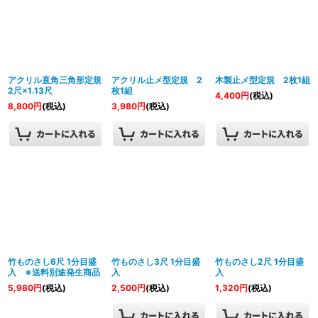
アクリル直角三角形定規
アクリル止メ型定規 2
木製止メ型定規 2枚1組
2尺×1.13尺
枚1組
4,400
円
(税込)
8,800
円
(税込)
3,980
円
(税込)
竹ものさし6尺 1分目盛
竹ものさし3尺 1分目盛
竹ものさし2尺 1分目盛
入 ※送料別途発生商品
入
入
5,980
円
(税込)
2,500
円
(税込)
1,320
円
(税込)