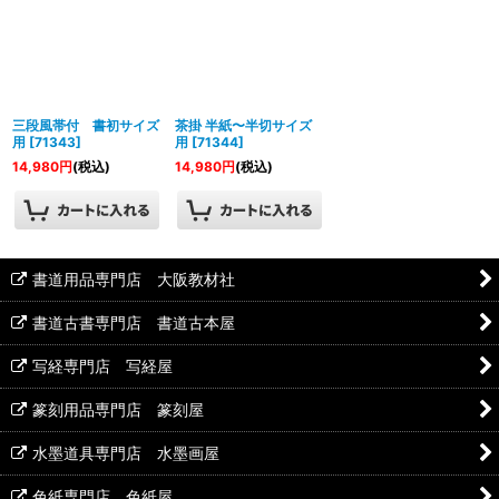
三段風帯付 書初サイズ
茶掛 半紙〜半切サイズ
用
[
71343
]
用
[
71344
]
14,980
円
(税込)
14,980
円
(税込)
書道用品専門店 大阪教材社
書道古書専門店 書道古本屋
写経専門店 写経屋
篆刻用品専門店 篆刻屋
水墨道具専門店 水墨画屋
色紙専門店 色紙屋