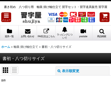
書き初め 八つ切り用 軸装 掛け軸仕立て 習字セット・習字道具販売 習字屋
メニュー
カート
ラッピングにつ
道具一覧
お問い合わせ
FAX注文はこちら
youtube
商品検索
いて
ホーム
>
軸装 掛け軸仕立て
>
書初・八つ切りサイズ
書初・八つ切りサイズ
表示順変更
閉じる
8
件
表示数
:
並び順
: