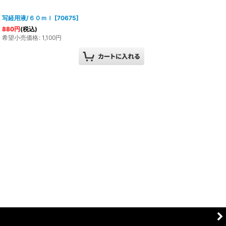
写経用液/６０ｍｌ
[
70675
]
880
円
(税込)
希望小売価格
:
1,100
円