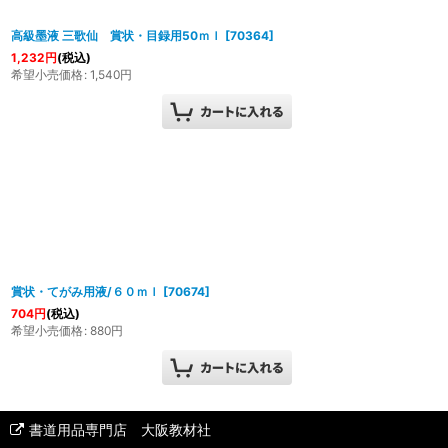
高級墨液 三歌仙 賞状・目録用50ｍｌ
[
70364
]
1,232
円
(税込)
希望小売価格
:
1,540
円
賞状・てがみ用液/６０ｍｌ
[
70674
]
704
円
(税込)
希望小売価格
:
880
円
書道用品専門店 大阪教材社