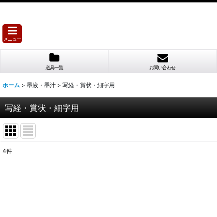
メニュー
道具一覧
お問い合わせ
ホーム
>
墨液・墨汁
>
写経・賞状・細字用
写経・賞状・細字用
4
件
表示数
:
並び順
: