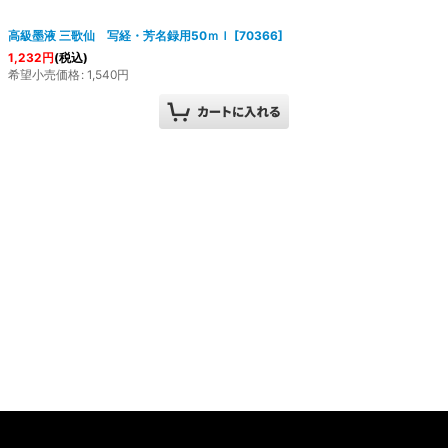
高級墨液 三歌仙 写経・芳名録用50ｍｌ
[
70366
]
1,232
円
(税込)
希望小売価格
:
1,540
円