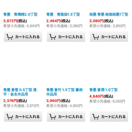
絞り込む
青墨 青燭精2.0丁型
青墨 青龍胎1.5丁型
画墨 青墨 南都画墨1丁型
3,872
円
(税込)
2,464
円
(税込)
3,080
円
(税込)
希望小売価格
:
4,840
円
希望小売価格
:
3,080
円
希望小売価格
:
3,850
円
青墨 蒼璧 0.5丁型 漢
青墨 蒼竹 1.5丁型 書画
青墨 蒼潤 1.0丁型
字・仮名作品用
作品用
4,840
円
(税込)
2,376
円
(税込)
3,960
円
(税込)
希望小売価格
:
6,050
円
希望小売価格
:
2,970
円
希望小売価格
:
4,950
円