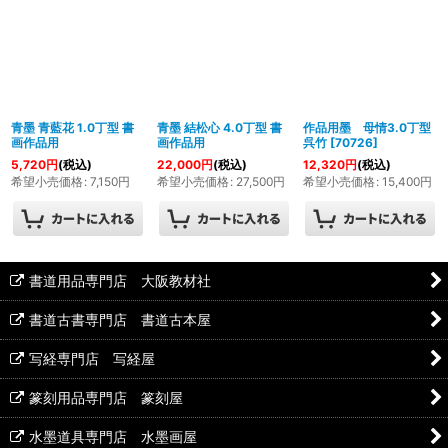
青墨 青藍花 1.0丁型 書
青墨 結松心 4.0丁型 書
作品用墨 母情3.0丁型
画作品用
画作品用
呉竹
[
70726
]
5,720
円
(税込)
22,000
円
(税込)
12,320
円
(税込)
希望小売価格
:
7,150
円
希望小売価格
:
27,500
円
希望小売価格
:
15,400
円
書道用品専門店 大阪教材社
書道古書専門店 書道古本屋
写経専門店 写経屋
篆刻用品専門店 篆刻屋
水墨道具専門店 水墨画屋