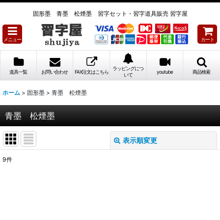
固形墨 青墨 松煙墨 習字セット・習字道具販売 習字屋
メニュー
カート
ラッピングにつ
道具一覧
お問い合わせ
FAX注文はこちら
youtube
商品検索
いて
ホーム
>
固形墨
>
青墨 松煙墨
青墨 松煙墨
表示順変更
閉じる
9
件
表示数
:
並び順
: