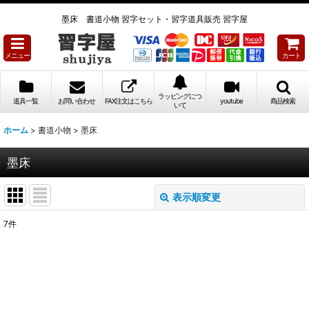
墨床 書道小物 習字セット・習字道具販売 習字屋
メニュー
カート
ラッピングにつ
道具一覧
お問い合わせ
FAX注文はこちら
youtube
商品検索
いて
ホーム
>
書道小物
>
墨床
墨床
表示順変更
閉じる
7
件
表示数
:
並び順
: