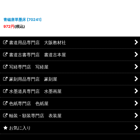
青磁唐草墨床
[
70241
]
972
円
(税込)
書道用品専門店 大阪教材社
書道古書専門店 書道古本屋
写経専門店 写経屋
篆刻用品専門店 篆刻屋
水墨道具専門店 水墨画屋
色紙専門店 色紙屋
軸装・額装専門店 表装屋
お気に入り