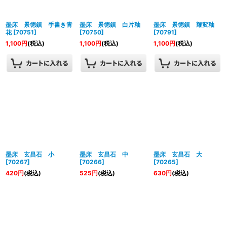
絞り込む
墨床 景徳鎮 手書き青
墨床 景徳鎮 白片釉
墨床 景徳鎮 耀変釉
花
[
70751
]
[
70750
]
[
70791
]
1,100
円
(税込)
1,100
円
(税込)
1,100
円
(税込)
墨床 玄昌石 小
墨床 玄昌石 中
墨床 玄昌石 大
[
70267
]
[
70266
]
[
70265
]
420
円
(税込)
525
円
(税込)
630
円
(税込)