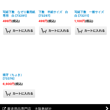
絞り込む
写経下敷 なぞり書用紙
下敷 半紙サイズ 白
写経下敷 一般サイズ
専用 白
[
73291
]
[
73297
]
白
[
73211
]
499
円
(税込)
499
円
(税込)
1,100
円
(税込)
猪牙（ちょき）
[
73376
]
6,600
円
(税込)
書道用品専門店 大阪教材社