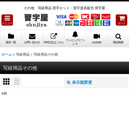
その他 写経用品 習字セット・習字道具販売 習字屋
メニュー
カート
ラッピングにつ
道具一覧
お問い合わせ
FAX注文はこちら
youtube
商品検索
いて
ホーム
>
写経用品
>
写経用品その他
写経用品その他
表示順変更
閉じる
4
件
表示数
:
並び順
: