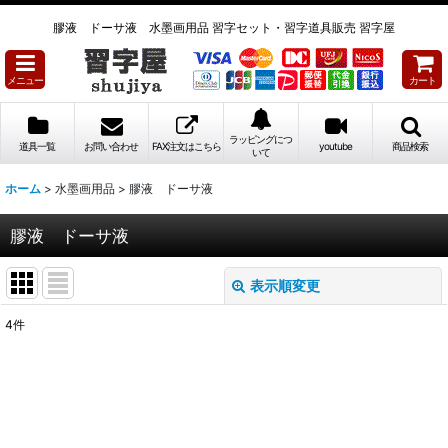
膠液 ドーサ液 水墨画用品 習字セット・習字道具販売 習字屋
メニュー
カート
ラッピングにつ
道具一覧
お問い合わせ
FAX注文はこちら
youtube
商品検索
いて
ホーム
>
水墨画用品
>
膠液 ドーサ液
膠液 ドーサ液
表示順変更
閉じる
4
件
表示数
:
並び順
: