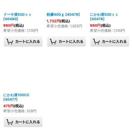
絞り込む
ドーサ液500ｃｃ
粉膠400ｇ
[
40479
]
にかわ液500ｃｃ
[
40480
]
[
40478
]
1,732
円
(税込)
990
円
(税込)
990
円
(税込)
希望小売価格
:
1,925
円
希望小売価格
:
1,100
円
希望小売価格
:
1,100
円
にかわ液100CC
[
40477
]
475
円
(税込)
希望小売価格
:
528
円